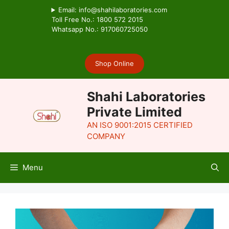
Skip
Email: info@shahilaboratories.com
to
Toll Free No.: 1800 572 2015
Whatsapp No.: 917060725050
content
Shop Online
Shahi Laboratories
Private Limited
AN ISO 9001:2015 CERTIFIED
COMPANY
Menu